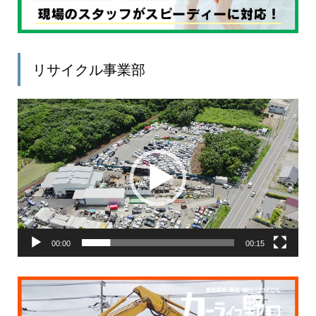
リサイクル事業部
動
画
プ
レ
ー
ヤ
ー
00:00
00:15