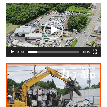
動
画
プ
レ
ー
ヤ
ー
00:00
00:15