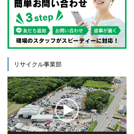
リサイクル事業部
動
画
プ
レ
ー
ヤ
ー