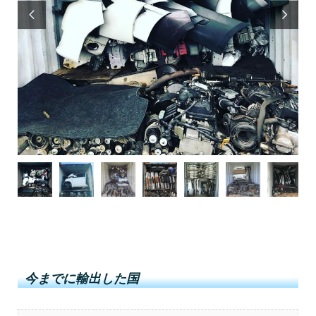


今までに輸出した国