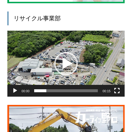
リサイクル事業部
動
画
プ
レ
ー
ヤ
ー
00:00
00:15