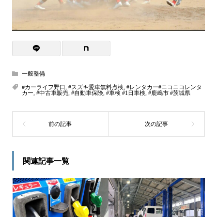
一般整備
#カーライフ野口
,
#スズキ愛車無料点検
,
#レンタカー#ニコニコレンタ
カー
,
#中古車販売
,
#自動車保険
,
#車検 #1日車検
,
#鹿嶋市 #茨城県
関連記事一覧