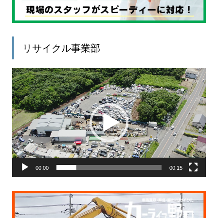
リサイクル事業部
動
画
プ
レ
ー
ヤ
ー
00:00
00:15