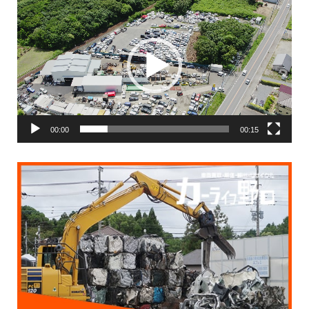
画
プ
レ
ー
ヤ
ー
00:00
00:15