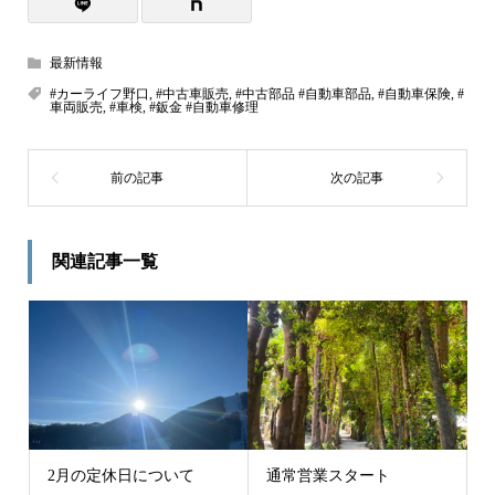
最新情報
#カーライフ野口
,
#中古車販売
,
#中古部品 #自動車部品
,
#自動車保険
,
#
車両販売
,
#車検
,
#鈑金 #自動車修理
関連記事一覧
2月の定休日について
通常営業スタート