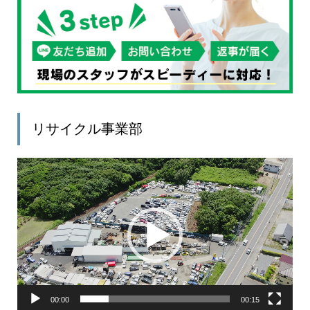
リサイクル事業部
動
画
プ
レ
ー
ヤ
ー
00:00
00:15