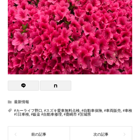
最新情報
#カーライフ野口
,
#スズキ愛車無料点検
,
#自動車保険
,
#車両販売
,
#車検
#1日車検
,
#鈑金 #自動車修理
,
#鹿嶋市 #茨城県