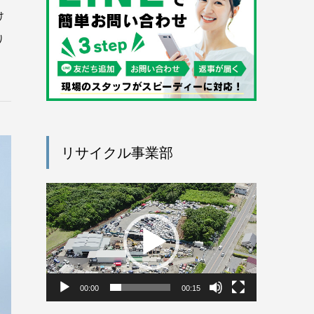
け
り
リサイクル事業部
動
画
プ
レ
ー
ヤ
ー
00:00
00:15