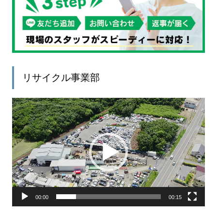
リサイクル事業部
動
画
プ
レ
ー
ヤ
ー
00:00
00:15