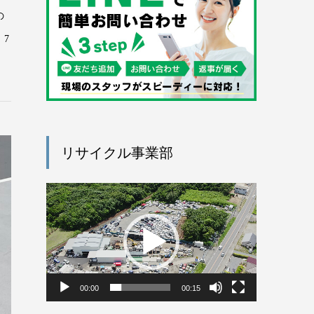
の
7
リサイクル事業部
動
画
プ
レ
ー
ヤ
ー
00:00
00:15