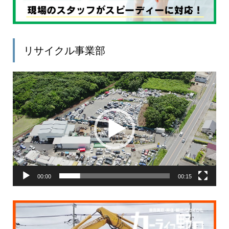
リサイクル事業部
動
画
プ
レ
ー
ヤ
ー
00:00
00:15