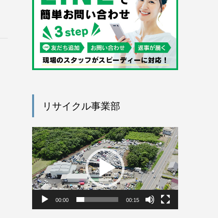
リサイクル事業部
動
画
プ
レ
ー
ヤ
ー
00:00
00:15