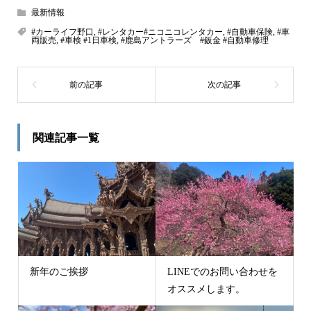
最新情報
#カーライフ野口
,
#レンタカー#ニコニコレンタカー
,
#自動車保険
,
#車
両販売
,
#車検 #1日車検
,
#鹿島アントラーズ #鈑金 #自動車修理
関連記事一覧
新年のご挨拶
LINEでのお問い合わせを
オススメします。