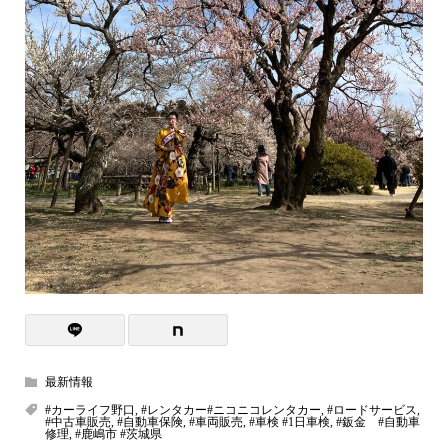
最新情報
#カーライフ野口
,
#レンタカー#ニコニコレンタカー
,
#ロードサービス
,
#中古車販売
,
#自動車保険
,
#車両販売
,
#車検 #1日車検
,
#鈑金 #自動車
修理
,
#鹿嶋市 #茨城県