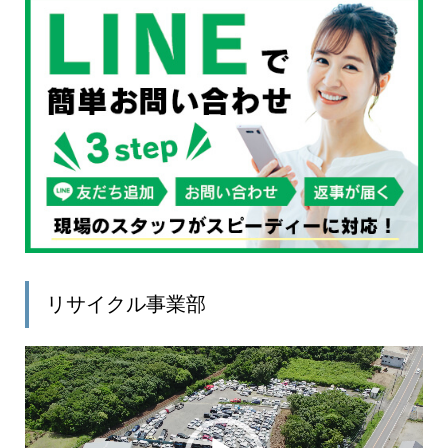
リサイクル事業部
動
画
プ
レ