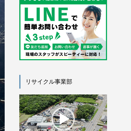
リサイクル事業部
動
画
プ
レ
ー