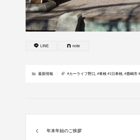
LINE
note
最新情報
#カーライフ野口
,
#車検 #1日車検
,
#鹿嶋市 
年末年始のご挨拶