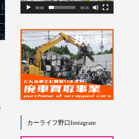
ヤ
ー
00:00
00:15
感
引
カーライフ野口Instagram